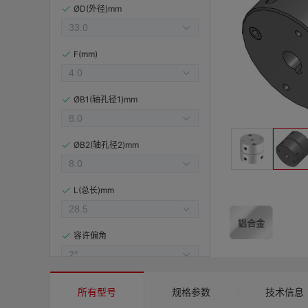
ØD(外径)mm
F(mm)
ØB1(轴孔径1)mm
ØB2(轴孔径2)mm
L(总长)mm
容许偏角
容许偏心(mm)
所有型号
规格参数
技术信息