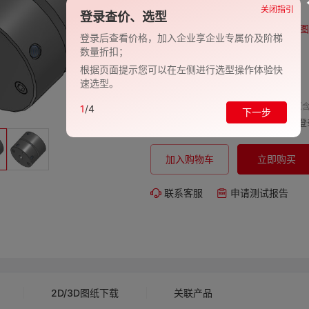
品牌:
EVAN-义文
关闭指引
登录查价、选型
型号:
EV278-27000436
图
登录后查看价格，加入企业享企业专属价及阶梯
数量折扣；
包装规格:
1
根据页面提示您可以在左侧进行选型操作体验快
交期:
-
速选型。
单价（含
1
/4
下一步
购买数量:
总价:
登
加入购物车
立即购买
联系客服
申请测试报告
2D/3D图纸下载
关联产品