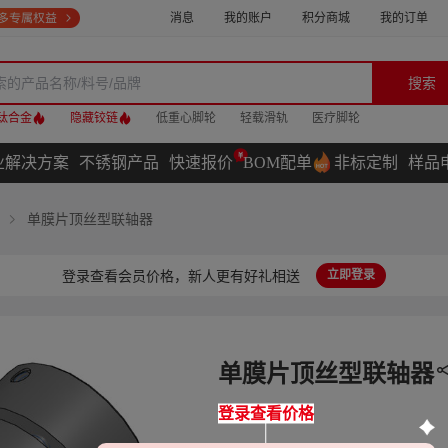
消息
我的账户
积分商城
我的订单
搜索
钛合金
隐藏铰链
低重心脚轮
轻载滑轨
医疗脚轮
业解决方案
不锈钢产品
快速报价
BOM配单
非标定制
样品
单膜片顶丝型联轴器
登录查看会员价格，新人更有好礼相送
立即登录
单膜片顶丝型联轴器
登录查看价格