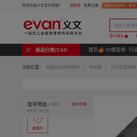
请登录
免费注册
欢迎光临义文官方商城！
液冷接头
商品分类/CAD
首页
3D模型库
行
工业用机械式门锁 | 工业用电子式门锁 | 铰链 | 拉手 | 碰珠和磁吸 | 脚轮 | 支撑脚 | 密封条 | 支撑
螺母 | 螺栓 | 螺钉 | 自攻类螺钉 | 卡箍 | 铆钉 | 垫圈 | 销和键 | 螺柱 | 挡圈
护线套 | 软管和软管接头 | 线槽及配件 | 扎线带和配件
电路板隔离柱 | 电路板导轨
分度定位件 | 紧定手柄 | 紧固旋钮 | 滑轨 | 手轮和摇手 | 显示屏支臂 | 联轴器
液压系统附件 | 位置指示器
材质
当前位置：
机械运动控制部件
联轴器
顶丝型联轴器
表面处理
类型
型号筛选
重置
显示示图
0
未选
16已选
单膜片