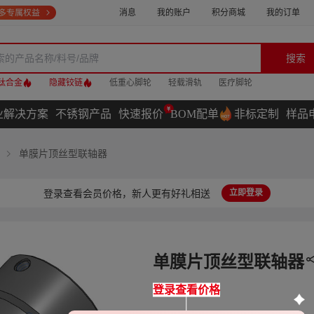
消息
我的账户
积分商城
我的订单
搜索
钛合金
隐藏铰链
低重心脚轮
轻载滑轨
医疗脚轮
业解决方案
不锈钢产品
快速报价
BOM配单
非标定制
样品
单膜片顶丝型联轴器
登录查看会员价格，新人更有好礼相送
立即登录
单膜片顶丝型联轴器
登录查看价格