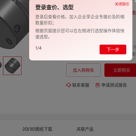
品牌:
EVAN-义文
关闭指引
登录查价、选型
型号:
EV278-27000420
图
登录后查看价格，加入企业享企业专属价及阶梯
数量折扣；
包装规格:
1
根据页面提示您可以在左侧进行选型操作体验快
交期:
-
速选型。
单价（含
1
/4
下一步
购买数量:
总价:
登
加入购物车
立即购买
联系客服
申请测试报告
2D/3D图纸下载
关联产品