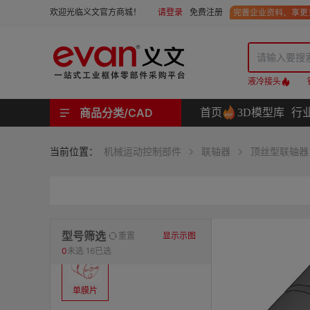
请登录
免费注册
欢迎光临义文官方商城！
液冷接头
商品分类/CAD
首页
3D模型库
行
工业用机械式门锁 | 工业用电子式门锁 | 铰链 | 拉手 | 碰珠和磁吸 | 脚轮 | 支撑脚 | 密封条 | 支撑
螺母 | 螺栓 | 螺钉 | 自攻类螺钉 | 卡箍 | 铆钉 | 垫圈 | 销和键 | 螺柱 | 挡圈
护线套 | 软管和软管接头 | 线槽及配件 | 扎线带和配件
电路板隔离柱 | 电路板导轨
分度定位件 | 紧定手柄 | 紧固旋钮 | 滑轨 | 手轮和摇手 | 显示屏支臂 | 联轴器
液压系统附件 | 位置指示器
材质
当前位置：
机械运动控制部件
联轴器
顶丝型联轴器
表面处理
类型
型号筛选
重置
显示示图
0
未选
16已选
单膜片