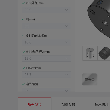
ØD(外径)mm
F(mm)
ØB1(轴孔径1)mm
ØB2(轴孔径2)mm
L(总长)mm
容许偏角
容许偏心(mm)
所有型号
规格参数
技术信息