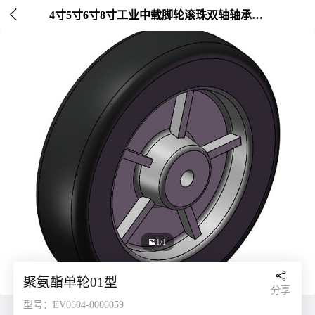

4寸5寸6寸8寸工业中载脚轮滚珠双轴轴承轮宽50mm

1/1

聚氨酯单轮01型
分享
型号：EV0604-0000059