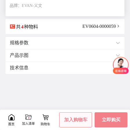
品牌：EVAN-义文

EV0604-0000059

共
4
种物料
规格参数

产品示图

B(轮宽)mm：
50.0
ØD(轮子直径)mm：
125.0
技术信息

Ød(安装孔径)mm：
12.0
承载(kg/个)：
300.0
材质与表面处理：
材质：
聚氨酯(PU)
聚氨酯、胎面深灰色，轮毂浅灰色
直径：
125
轴承：滚珠双轴+镀锌中管
轴承：
滚珠双轴
颜色：
灰色


加入购物车
立即购买
加入清单
首页
购物车