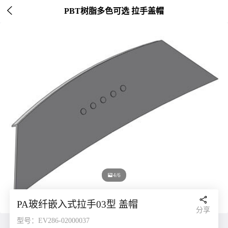

PBT树脂多色可选 拉手盖帽

4/6

PA玻纤嵌入式拉手03型 盖帽
分享
型号：EV286-02000037