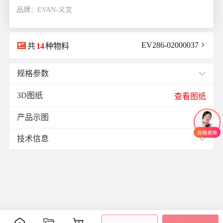
品牌：EVAN-义文

EV286-02000037

共
14
种物料
规格参数

3D图纸
产品单重(g)：
3.0
查看图纸
材质：
PBT树脂
产品示图
表面处理：
无

颜色：
黑色
技术信息

材质与表面处理：
彩色聚酯基高科技聚合体(PBT)、光亮饰面，压入式装配
安装说明：
安装：压入式装配,用螺丝刀拆卸(图1)
附件：
另售品：PA玻纤嵌入式拉手03型