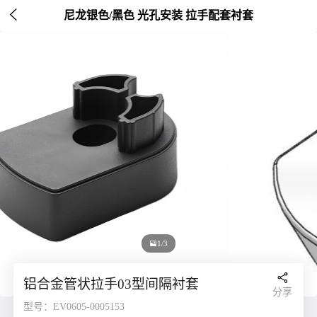

尼龙银色/黑色 光孔安装 拉手配套衬套

1/3

铝合金管状拉手03型间隔衬套
分享
型号：EV0605-0005153