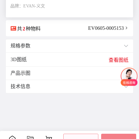
品牌：EVAN-义文

EV0605-0005153

共
2
种物料
规格参数

3D图纸
H(高度)mm：
42.5
查看图纸
H1(mm)：
15.0
产品示图
H2(mm)：
118.0

L(长度)mm：
55.5
技术信息

T(板厚)mm：
32.5
W(宽度)mm：
37.0
材质与表面处理：
Ød(安装孔径)mm：
11.0
玻璃纤维加固聚酰胺基（PA）高科技聚合体，黑色和白色，亚光饰
Ød1(mm)：
4.0
特点：
产品单重(g)：
44.0
特征及应用：铝合金管状拉手03型的间隔衬套设计用于增加手柄与
安装方式：
光孔
材质：
尼龙(PA)
表面处理：
无