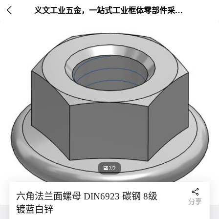

义文工业五金，一站式工业框体零部件采购平台 | 非标定制 | 五金集成

2/2

六角法兰面螺母 DIN6923 碳钢 8级
分享
镀蓝白锌