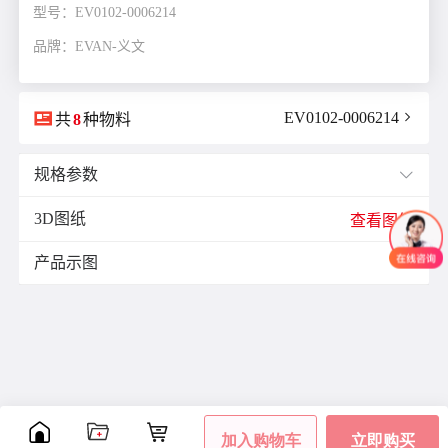
型号：EV0102-0006214
品牌：EVAN-义文

EV0102-0006214

共
8
种物料
规格参数

3D图纸
dc(法兰直径)mm：
11.8
查看图纸
m(螺母高度)mm：
5
产品示图
s(对边宽度)mm/inch：
8

标准：
DIN6923
特征1：
六角
特征2：
无
螺纹尺寸：
M5
表面处理：
镀蓝白锌


加入购物车
立即购买