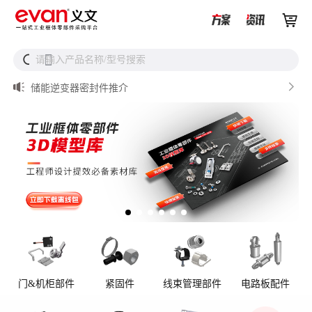


储能设备为什么必须用防松螺母？


请输入产品名称/型号搜索
搜

从液冷接头到松不脱螺钉，义文一站式服务器液冷零部件
解决方案

储能逆变器密封件推介

AI数据中心服务器液冷接头

UQD vs UQDB怎么选？数据中心液冷接头选型（含OCP标
准对比）
门&机柜部件
紧固件
线束管理部件
电路板配件