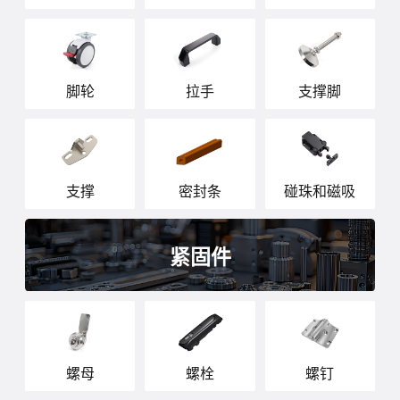
脚轮
拉手
支撑脚
支撑
密封条
碰珠和磁吸
紧固件
螺母
螺栓
螺钉