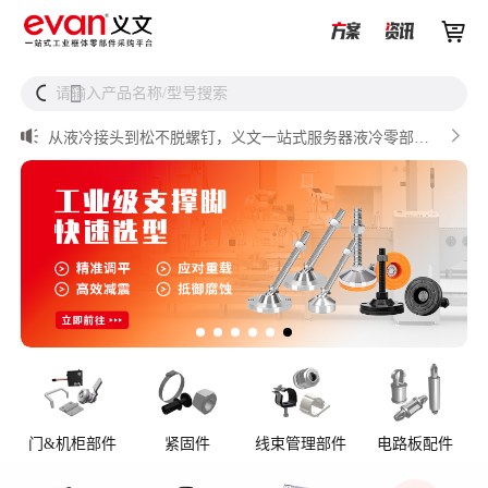


UQD vs UQDB怎么选？数据中心液冷接头选型（含OCP标


请输入产品名称/型号搜索
搜
准对比）

储能设备为什么必须用防松螺母？

从液冷接头到松不脱螺钉，义文一站式服务器液冷零部件
解决方案

储能逆变器密封件推介

AI数据中心服务器液冷接头
门&机柜部件
紧固件
线束管理部件
电路板配件