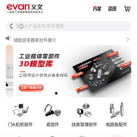


储能设备为什么必须用防松螺母？


请输入产品名称/型号搜索
搜

从液冷接头到松不脱螺钉，义文一站式服务器液冷零部件
解决方案

储能逆变器密封件推介

AI数据中心服务器液冷接头

UQD vs UQDB怎么选？数据中心液冷接头选型（含OCP标
准对比）
门&机柜部件
紧固件
线束管理部件
电路板配件