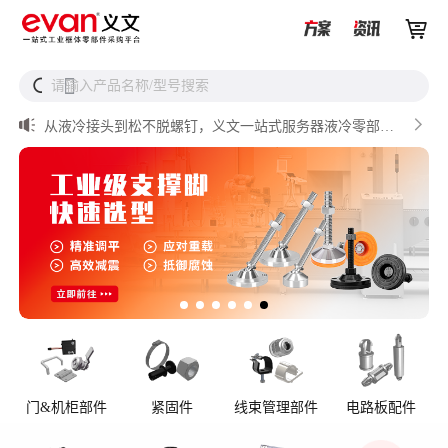


UQD vs UQDB怎么选？数据中心液冷接头选型（含OCP标


请输入产品名称/型号搜索
搜
准对比）

储能设备为什么必须用防松螺母？

从液冷接头到松不脱螺钉，义文一站式服务器液冷零部件
解决方案

储能逆变器密封件推介

AI数据中心服务器液冷接头
门&机柜部件
紧固件
线束管理部件
电路板配件