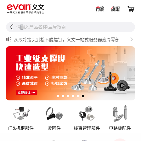


UQD vs UQDB怎么选？数据中心液冷接头选型（含OCP标


请输入产品名称/型号搜索
搜
准对比）

储能设备为什么必须用防松螺母？

从液冷接头到松不脱螺钉，义文一站式服务器液冷零部件
解决方案

储能逆变器密封件推介

AI数据中心服务器液冷接头
门&机柜部件
紧固件
线束管理部件
电路板配件