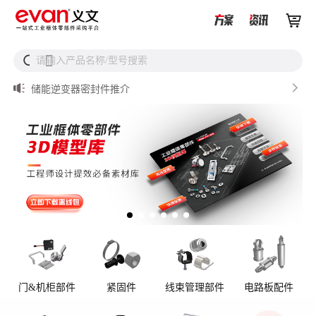


储能设备为什么必须用防松螺母？


请输入产品名称/型号搜索
搜

从液冷接头到松不脱螺钉，义文一站式服务器液冷零部件
解决方案

储能逆变器密封件推介

AI数据中心服务器液冷接头

UQD vs UQDB怎么选？数据中心液冷接头选型（含OCP标
准对比）
门&机柜部件
紧固件
线束管理部件
电路板配件