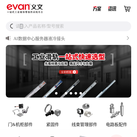


从液冷接头到松不脱螺钉，义文一站式服务器液冷零部件


请输入产品名称/型号搜索
搜
解决方案

储能逆变器密封件推介

AI数据中心服务器液冷接头

UQD vs UQDB怎么选？数据中心液冷接头选型（含OCP标
准对比）

储能设备为什么必须用防松螺母？
门&机柜部件
紧固件
线束管理部件
电路板配件