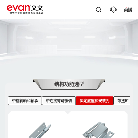




关键词搜
结构功能选型
带旋转轴和轴承
带连接臂可微调
固定底座和安装孔
带扭矩