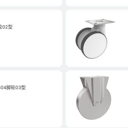
02型
04脚轮03型