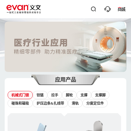




关键词搜
应用产品
机械式门锁
铰链
拉手
脚轮
支撑
支撑脚
碰珠和磁吸
护压边条&扎线带
滑轨
分度定位件