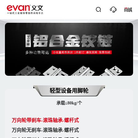




关键词搜
轻型设备用脚轮
承载≤80kg/个
万向轮带刹车-滚珠轴承-螺杆式
万向轮无刹车-滚珠轴承-螺杆式