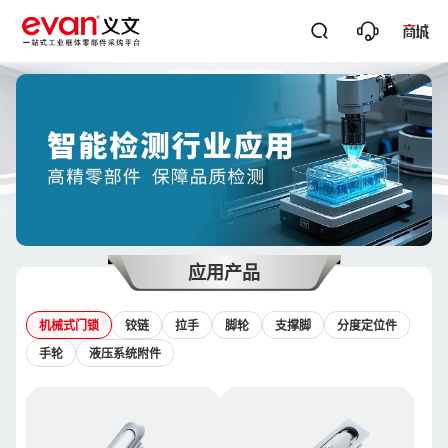




关键词搜
应用产品
机械式门锁
铰链
拉手
脚轮
支撑脚
分度定位件
手轮
液压系统附件