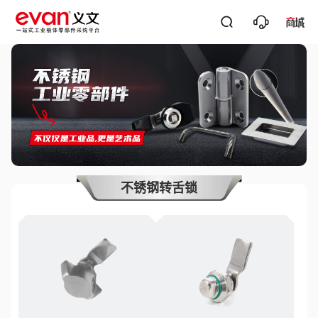




关键词搜
不锈钢转舌锁